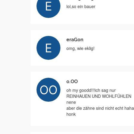
lol,so ein bauer
eraGon
omg, wie eklig!
o.OO
oh my goodd!!!ich sag nur
REINHAUEN UND WOHLFÜHLEN
nene
aber die zähne sind nicht echt haha
honk