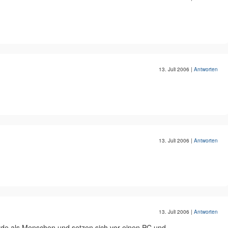
13. Juli 2006
|
Antworten
13. Juli 2006
|
Antworten
13. Juli 2006
|
Antworten
erde als Menschen und setzen sich vor einen PC und