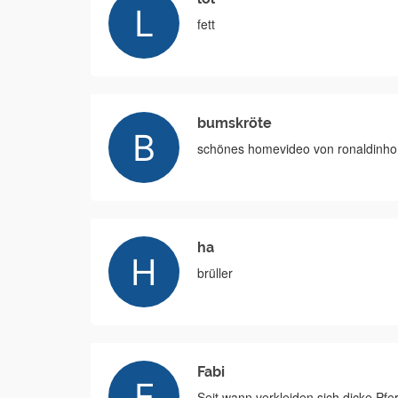
fett
bumskröte
schönes homevideo von ronaldinho
ha
brüller
Fabi
Seit wann verkleiden sich dicke Pf