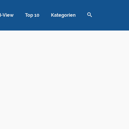
d-View
Top 10
Kategorien