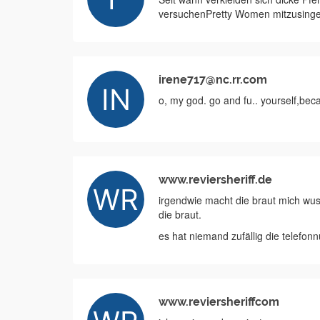
versuchenPretty Women mitzusingen.
irene717@nc.rr.com
o, my god. go and fu.. yourself,bec
www.reviersheriff.de
irgendwie macht die braut mich wusch
die braut.
es hat niemand zufällig die telefon
www.reviersheriffcom