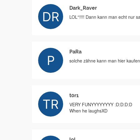
Dark_Raver
LOL°!!!! Dann kann man echt nur s
PaRa
solche zähne kann man hier kaufen
t0r1
VERY FUNYYYYYYYY :D:D:D:D
When he laughsXD
lol