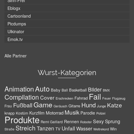
Sinn-Frei
Eblogx
Cartoonland
Picdumps
Ulkinator
Emok.tv
Alle Partner
Wurst-Kategorien
Auto
Animation
Bilder
Baby
Basketball
Ball
BMX
Fail
Compilation
Cover
Fahrrad
Erschrecken
Feuer
Flugzeug
Game
Hund
Fußball
Katze
Gitarre
Frau
Junge
Geräusch
Musik
Motorrad
Kurzfilm
Parodie
knapp
Kostüm
Polizei
Produkte
Sexy
Sprung
Rennen
Remi Gaillard
Roboter
Streich
Tanzen
Unfall
Wasser
TV
Win
Weltrekord
Straße