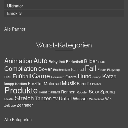
Ulkinator
Emok.tv
Alle Partner
Wurst-Kategorien
Auto
Animation
Bilder
Baby
Basketball
Ball
BMX
Fail
Compilation
Cover
Fahrrad
Erschrecken
Feuer
Flugzeug
Game
Hund
Fußball
Katze
Gitarre
Frau
Junge
Geräusch
Musik
Motorrad
Kurzfilm
Parodie
knapp
Kostüm
Polizei
Produkte
Sexy
Sprung
Rennen
Remi Gaillard
Roboter
Streich
Tanzen
Unfall
Wasser
TV
Win
Weltrekord
Straße
Zeitraffer
Zeitlupe
Alle Kategorien