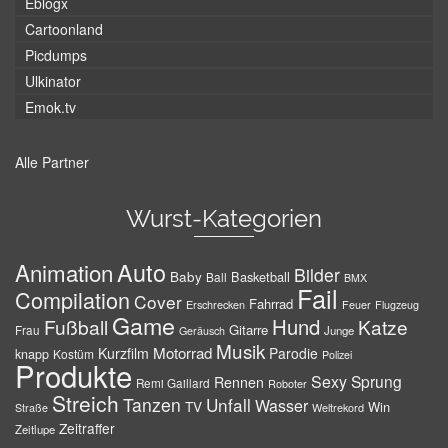
Eblogx
Cartoonland
Picdumps
Ulkinator
Emok.tv
Alle Partner
Wurst-Kategorien
Auto
Animation
Bilder
Baby
Basketball
Ball
BMX
Fail
Compilation
Cover
Fahrrad
Erschrecken
Feuer
Flugzeug
Game
Hund
Fußball
Katze
Gitarre
Frau
Junge
Geräusch
Musik
Motorrad
Kurzfilm
Parodie
knapp
Kostüm
Polizei
Produkte
Sexy
Sprung
Rennen
Remi Gaillard
Roboter
Streich
Tanzen
Unfall
Wasser
TV
Win
Weltrekord
Straße
Zeitraffer
Zeitlupe