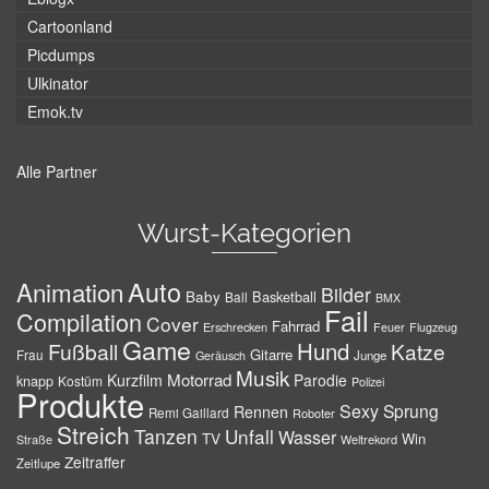
Cartoonland
Picdumps
Ulkinator
Emok.tv
Alle Partner
Wurst-Kategorien
Auto
Animation
Bilder
Baby
Basketball
Ball
BMX
Fail
Compilation
Cover
Fahrrad
Erschrecken
Feuer
Flugzeug
Game
Hund
Fußball
Katze
Gitarre
Frau
Junge
Geräusch
Musik
Motorrad
Kurzfilm
Parodie
knapp
Kostüm
Polizei
Produkte
Sexy
Sprung
Rennen
Remi Gaillard
Roboter
Streich
Tanzen
Unfall
Wasser
TV
Win
Weltrekord
Straße
Zeitraffer
Zeitlupe