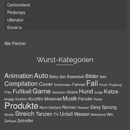
Cartoonland
Picdumps
Ulkinator
Emok.tv
Alle Partner
Wurst-Kategorien
Auto
Animation
Bilder
Baby
Basketball
Ball
BMX
Fail
Compilation
Cover
Fahrrad
Erschrecken
Feuer
Flugzeug
Game
Hund
Fußball
Katze
Gitarre
Frau
Junge
Geräusch
Musik
Motorrad
Kurzfilm
Parodie
knapp
Kostüm
Polizei
Produkte
Sexy
Sprung
Rennen
Remi Gaillard
Roboter
Streich
Tanzen
Unfall
Wasser
TV
Win
Weltrekord
Straße
Zeitraffer
Zeitlupe