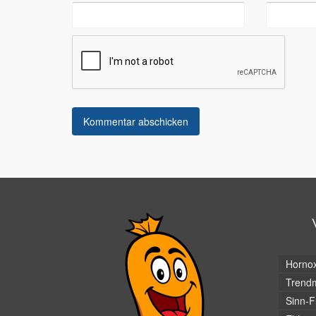
Horno
Trendm
Sinn-F