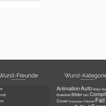
Wurst-Freunde
Wurst-Kategori
Auto
Animation
xe
Baby
Bal
Compil
Bilder
utti
Basketball
BMX
Fail
Cover
rei
Fahrrad
Erschrecken