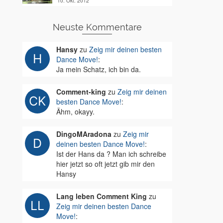
10. Okt. 2012
Neuste Kommentare
Hansy
zu
Zeig mir deinen besten
Dance Move!
:
Ja mein Schatz, ich bin da.
Comment-king
zu
Zeig mir deinen
besten Dance Move!
:
Ähm, okayy.
DingoMAradona
zu
Zeig mir
deinen besten Dance Move!
:
Ist der Hans da ? Man ich schreibe
hier jetzt so oft jetzt gib mir den
Hansy
Lang leben Comment King
zu
Zeig mir deinen besten Dance
Move!
: