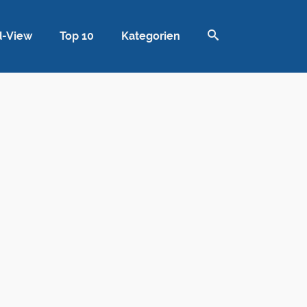
d-View
Top 10
Kategorien