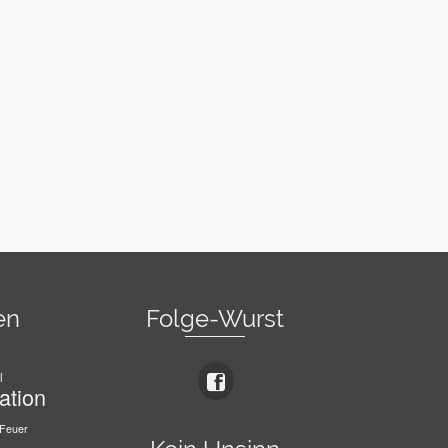
en
Folge-Wurst
l
ation
Feuer