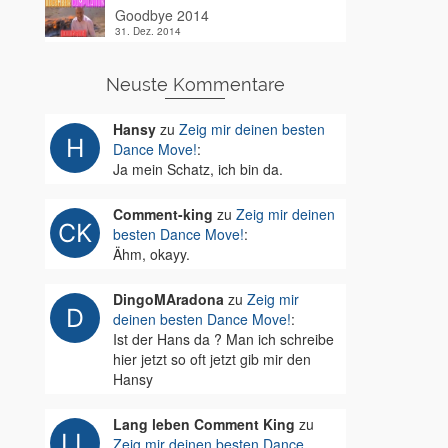
Goodbye 2014
31. Dez. 2014
Neuste Kommentare
Hansy
zu
Zeig mir deinen besten
Dance Move!
:
Ja mein Schatz, ich bin da.
Comment-king
zu
Zeig mir deinen
besten Dance Move!
:
Ähm, okayy.
DingoMAradona
zu
Zeig mir
deinen besten Dance Move!
:
Ist der Hans da ? Man ich schreibe
hier jetzt so oft jetzt gib mir den
Hansy
Lang leben Comment King
zu
Zeig mir deinen besten Dance