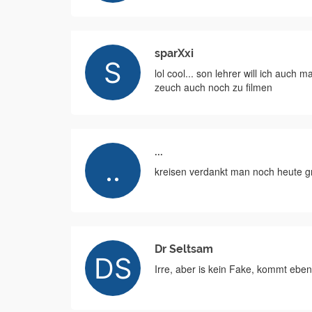
sparXxi
lol cool... son lehrer will ich auc
zeuch auch noch zu filmen
...
kreisen verdankt man noch heute gr
Dr Seltsam
Irre, aber is kein Fake, kommt ebe