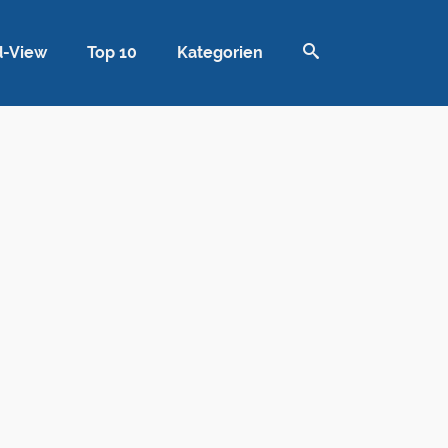
d-View
Top 10
Kategorien