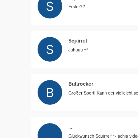
Erster??
Squirrel
Juhuuu ^^
Bullrocker
Großer Sport! Kann der vielleicht s
...
Glückwunsch Squirrel^^- achja vide