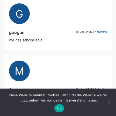
googler
13. Jan. 2007
|
Antworten
voll das scheiss spiel
6 min
13. Jan. 2007
|
Antworten
Diese Website benutzt Cookies. Wenn du die Website weiter
in 6 minuten fertig, tja linkshänder sind einfach die
nutzt, gehen wir von deinem Einverständnis aus.
schlausten!
OK