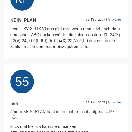
KEIN_PLAN
25. Feb. 2007
|
Antworten
hmm.. XV X II IX VI das gibt also wenn man jetzt nach dem
deutschen ABC gucken würde die zahlen anstelle für 24(X)
22(V) 24(X) 9(I) 9(I) 9(I) 24(X) 22(V) 9(I) ich versuch die
zahlen mal in den tresor einzugeben -.- toll
555
25. Feb. 2007
|
Antworten
äämm KEIN_PLAN hast du in mathe nicht aufgepasst??
LÖL
kuck mal hier da kannste umsetzen