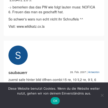
-> bemerken das das PW wie folgt lauten muss: NOFICA
6. Freuen das man es geschafft hat.
So schwer's wars nun echt nicht ihr Schnuffels ^^
Visit: www.wildkatz.cx.la
saubauerr
26. Feb. 2007
|
Antworten
zuerst safe hinter bild öffnen-combi:15 re, 10 li,2 re, 9 li, 6
re!
Diese Website benutzt Cookies. Wenn du die Website weiter
Dann schlüssel-aktenschrank!
nutzt, gehen wir von deinem Einverständnis aus.
Dann das passwort: der reihenfolge der autofarben (am pc
erscheinen sie in der gleichen reihenfolge!) entsprechend
OK
den aktenfarben die ersten 2 Buchstaben der akten am pc