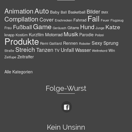
Auto
Animation
Bilder
Baby
Basketball
Ball
BMX
Fail
Compilation
Cover
Fahrrad
Erschrecken
Feuer
Flugzeug
Game
Hund
Fußball
Katze
Gitarre
Frau
Junge
Geräusch
Musik
Motorrad
Kurzfilm
Parodie
knapp
Kostüm
Polizei
Produkte
Sexy
Sprung
Rennen
Remi Gaillard
Roboter
Streich
Tanzen
Unfall
Wasser
TV
Win
Weltrekord
Straße
Zeitraffer
Zeitlupe
Alle Kategorien
Folge-Wurst
Kein Unsinn