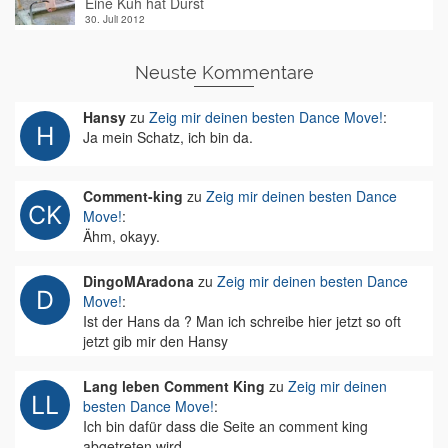
Eine Kuh hat Durst
30. Juli 2012
Neuste Kommentare
Hansy
zu
Zeig mir deinen besten Dance Move!
:
Ja mein Schatz, ich bin da.
Comment-king
zu
Zeig mir deinen besten Dance
Move!
:
Ähm, okayy.
DingoMAradona
zu
Zeig mir deinen besten Dance
Move!
:
Ist der Hans da ? Man ich schreibe hier jetzt so oft
jetzt gib mir den Hansy
Lang leben Comment King
zu
Zeig mir deinen
besten Dance Move!
:
Ich bin dafür dass die Seite an comment king
abgetreten wird