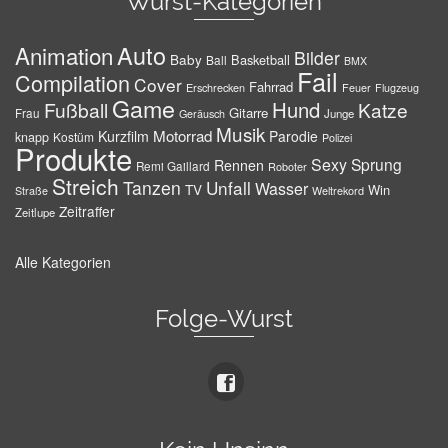
Wurst-Kategorien
Auto
Animation
Bilder
Baby
Basketball
Ball
BMX
Fail
Compilation
Cover
Fahrrad
Erschrecken
Feuer
Flugzeug
Game
Hund
Fußball
Katze
Gitarre
Frau
Junge
Geräusch
Musik
Motorrad
Kurzfilm
Parodie
knapp
Kostüm
Polizei
Produkte
Sexy
Sprung
Rennen
Remi Gaillard
Roboter
Streich
Tanzen
Unfall
Wasser
TV
Win
Weltrekord
Straße
Zeitraffer
Zeitlupe
Alle Kategorien
Folge-Wurst