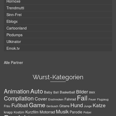
Hornoxe
Trendmutti
Sinn-Frei
Eblogx
Cartoonland
Picdumps
Ulkinator
Emok.tv
Alle Partner
Wurst-Kategorien
Auto
Animation
Bilder
Baby
Basketball
Ball
BMX
Fail
Compilation
Cover
Fahrrad
Erschrecken
Feuer
Flugzeug
Game
Hund
Fußball
Katze
Gitarre
Frau
Junge
Geräusch
Musik
Motorrad
Kurzfilm
Parodie
knapp
Kostüm
Polizei