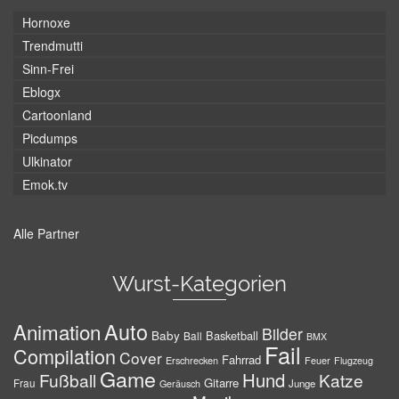
Hornoxe
Trendmutti
Sinn-Frei
Eblogx
Cartoonland
Picdumps
Ulkinator
Emok.tv
Alle Partner
Wurst-Kategorien
Auto
Animation
Bilder
Baby
Basketball
Ball
BMX
Fail
Compilation
Cover
Fahrrad
Erschrecken
Feuer
Flugzeug
Game
Hund
Fußball
Katze
Gitarre
Frau
Junge
Geräusch