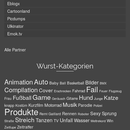
Eblogx
Cartoonland
Picdumps
Ulkinator
Emok.tv
Alle Partner
Wurst-Kategorien
Auto
Animation
Bilder
Baby
Basketball
Ball
BMX
Fail
Compilation
Cover
Fahrrad
Erschrecken
Feuer
Flugzeug
Game
Hund
Fußball
Katze
Gitarre
Frau
Junge
Geräusch
Musik
Motorrad
Kurzfilm
Parodie
knapp
Kostüm
Polizei
Produkte
Sexy
Sprung
Rennen
Remi Gaillard
Roboter
Streich
Tanzen
Unfall
Wasser
TV
Win
Weltrekord
Straße
Zeitraffer
Zeitlupe