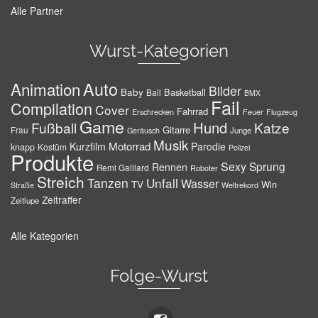
Alle Partner
Wurst-Kategorien
Auto
Animation
Bilder
Baby
Basketball
Ball
BMX
Fail
Compilation
Cover
Fahrrad
Erschrecken
Feuer
Flugzeug
Game
Hund
Fußball
Katze
Gitarre
Frau
Junge
Geräusch
Musik
Motorrad
Kurzfilm
Parodie
knapp
Kostüm
Polizei
Produkte
Sexy
Sprung
Rennen
Remi Gaillard
Roboter
Streich
Tanzen
Unfall
Wasser
TV
Win
Weltrekord
Straße
Zeitraffer
Zeitlupe
Alle Kategorien
Folge-Wurst