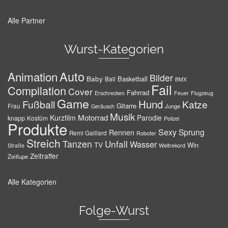
Alle Partner
Wurst-Kategorien
Auto
Animation
Bilder
Baby
Basketball
Ball
BMX
Fail
Compilation
Cover
Fahrrad
Erschrecken
Feuer
Flugzeug
Game
Hund
Fußball
Katze
Gitarre
Frau
Junge
Geräusch
Musik
Motorrad
Kurzfilm
Parodie
knapp
Kostüm
Polizei
Produkte
Sexy
Sprung
Rennen
Remi Gaillard
Roboter
Streich
Tanzen
Unfall
Wasser
TV
Win
Weltrekord
Straße
Zeitraffer
Zeitlupe
Alle Kategorien
Folge-Wurst