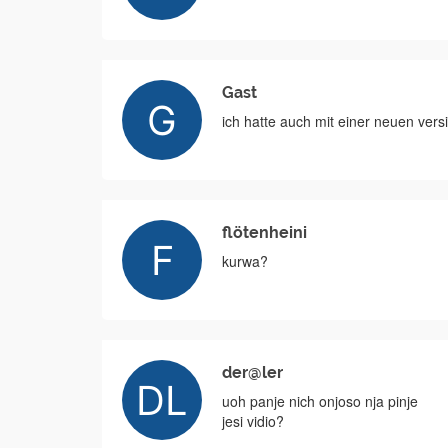
Gast
ich hatte auch mit einer neuen ver
flötenheini
kurwa?
der@ler
uoh panje nich onjoso nja pinje
jesi vidio?