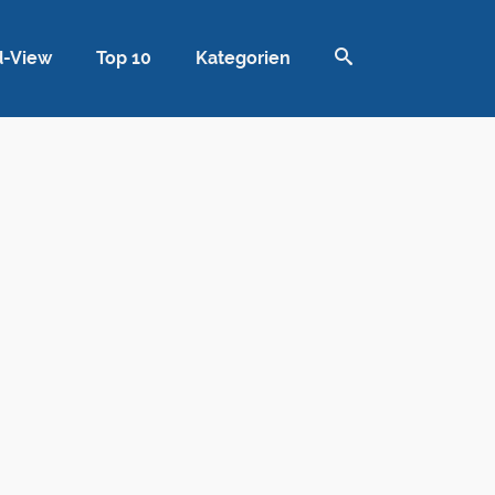
d-View
Top 10
Kategorien