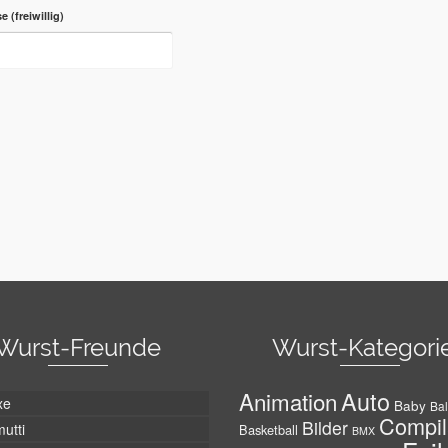
se
Wurst-Freunde
Wurst-Kategori
Auto
Animation
xe
Baby
Bal
Compil
Bilder
utti
Basketball
BMX