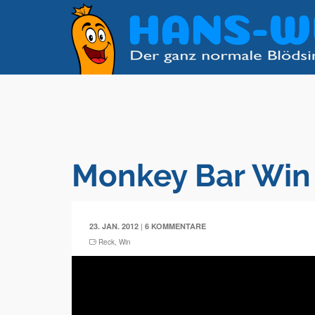
Monkey Bar Win
|
23. JAN. 2012
6 KOMMENTARE
Reck
,
Win