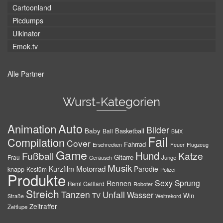
Cartoonland
Picdumps
Ulkinator
Emok.tv
Alle Partner
Wurst-Kategorien
Auto
Animation
Bilder
Baby
Basketball
Ball
BMX
Fail
Compilation
Cover
Fahrrad
Erschrecken
Feuer
Flugzeug
Game
Hund
Fußball
Katze
Gitarre
Frau
Junge
Geräusch
Musik
Motorrad
Kurzfilm
Parodie
knapp
Kostüm
Polizei
Produkte
Sexy
Sprung
Rennen
Remi Gaillard
Roboter
Streich
Tanzen
Unfall
Wasser
TV
Win
Weltrekord
Straße
Zeitraffer
Zeitlupe