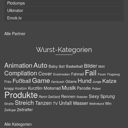
Picdumps
Ulkinator
Emok.tv
Alle Partner
Wurst-Kategorien
Auto
Animation
Bilder
Baby
Basketball
Ball
BMX
Fail
Compilation
Cover
Fahrrad
Erschrecken
Feuer
Flugzeug
Game
Hund
Fußball
Katze
Gitarre
Frau
Junge
Geräusch
Musik
Motorrad
Kurzfilm
Parodie
knapp
Kostüm
Polizei
Produkte
Sexy
Sprung
Rennen
Remi Gaillard
Roboter
Streich
Tanzen
Unfall
Wasser
TV
Win
Weltrekord
Straße
Zeitraffer
Zeitlupe
Alle Kategorien