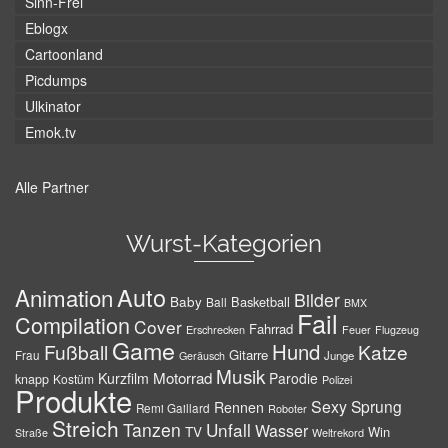
Sinn-Frei
Eblogx
Cartoonland
Picdumps
Ulkinator
Emok.tv
Alle Partner
Wurst-Kategorien
Auto
Animation
Bilder
Baby
Basketball
Ball
BMX
Fail
Compilation
Cover
Fahrrad
Erschrecken
Feuer
Flugzeug
Game
Hund
Fußball
Katze
Gitarre
Frau
Junge
Geräusch
Musik
Motorrad
Kurzfilm
Parodie
knapp
Kostüm
Polizei
Produkte
Sexy
Sprung
Rennen
Remi Gaillard
Roboter
Streich
Tanzen
Unfall
Wasser
TV
Win
Weltrekord
Straße