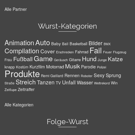
Alle Partner
Wurst-Kategorien
Auto
Animation
Bilder
Baby
Basketball
Ball
BMX
Fail
Compilation
Cover
Fahrrad
Erschrecken
Feuer
Flugzeug
Game
Hund
Fußball
Katze
Gitarre
Frau
Junge
Geräusch
Musik
Motorrad
Kurzfilm
Parodie
knapp
Kostüm
Polizei
Produkte
Sexy
Sprung
Rennen
Remi Gaillard
Roboter
Streich
Tanzen
Unfall
Wasser
TV
Win
Weltrekord
Straße
Zeitraffer
Zeitlupe
Alle Kategorien
Folge-Wurst