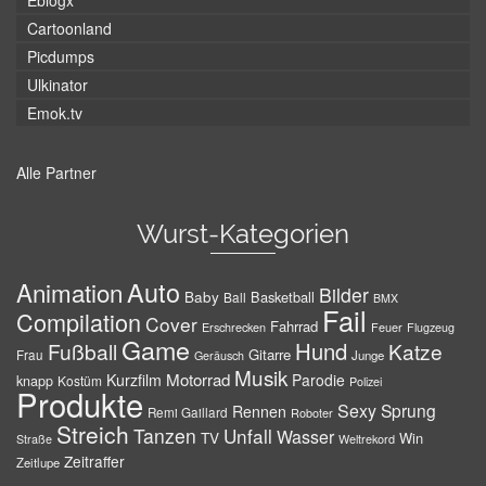
Eblogx
Cartoonland
Picdumps
Ulkinator
Emok.tv
Alle Partner
Wurst-Kategorien
Auto
Animation
Bilder
Baby
Basketball
Ball
BMX
Fail
Compilation
Cover
Fahrrad
Erschrecken
Feuer
Flugzeug
Game
Hund
Fußball
Katze
Gitarre
Frau
Junge
Geräusch
Musik
Motorrad
Kurzfilm
Parodie
knapp
Kostüm
Polizei
Produkte
Sexy
Sprung
Rennen
Remi Gaillard
Roboter
Streich
Tanzen
Unfall
Wasser
TV
Win
Weltrekord
Straße
Zeitraffer
Zeitlupe