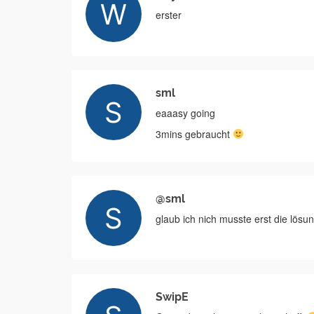
erster
sml
eaaasy going
3mins gebraucht
@sml
glaub ich nich musste erst die lösu
SwipE