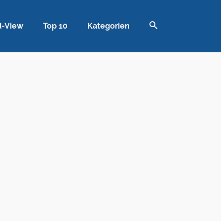
d-View
Top 10
Kategorien