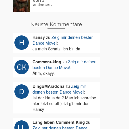
8BITS
21. Sep. 2010
Neuste Kommentare
Hansy
zu
Zeig mir deinen besten
Dance Move!
:
Ja mein Schatz, ich bin da.
Comment-king
zu
Zeig mir deinen
besten Dance Move!
:
Ähm, okayy.
DingoMAradona
zu
Zeig mir
deinen besten Dance Move!
:
Ist der Hans da ? Man ich schreibe
hier jetzt so oft jetzt gib mir den
Hansy
Lang leben Comment King
zu
Zeig mir deinen besten Dance