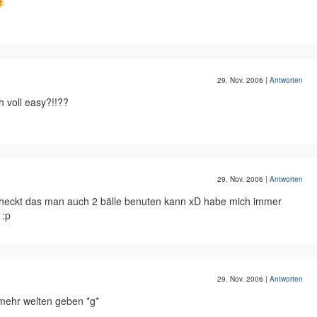
29. Nov. 2006
|
Antworten
h voll easy?!!??
29. Nov. 2006
|
Antworten
checkt das man auch 2 bälle benuten kann xD habe mich immer
 :p
29. Nov. 2006
|
Antworten
 mehr welten geben *g*