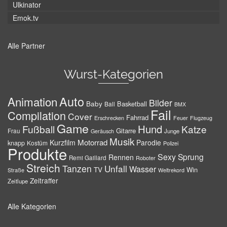
Ulkinator
Emok.tv
Alle Partner
Wurst-Kategorien
Auto
Animation
Bilder
Baby
Basketball
Ball
BMX
Fail
Compilation
Cover
Fahrrad
Erschrecken
Feuer
Flugzeug
Game
Hund
Fußball
Katze
Gitarre
Frau
Junge
Geräusch
Musik
Motorrad
Kurzfilm
Parodie
knapp
Kostüm
Polizei
Produkte
Sexy
Sprung
Rennen
Remi Gaillard
Roboter
Streich
Tanzen
Unfall
Wasser
TV
Win
Weltrekord
Straße
Zeitraffer
Zeitlupe
Alle Kategorien