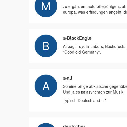
zu ergänzen. auto,pille,röntgen,zah
europa, was erfindungen angeht, di
@BlackEagle
Airbag: Toyota-Labors, Buchdruck: K
"Good old Germany".
@all
So eine billige abklatsche gegenü
Und ja es ist asynchron zur Musik.
Typisch Deutschland -.-'
deutscher