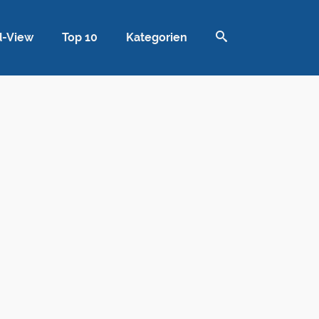
d-View
Top 10
Kategorien