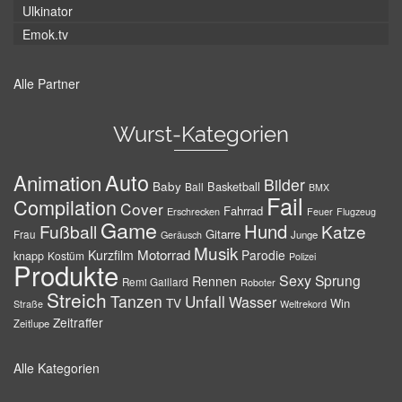
Ulkinator
Emok.tv
Alle Partner
Wurst-Kategorien
Auto
Animation
Bilder
Baby
Basketball
Ball
BMX
Fail
Compilation
Cover
Fahrrad
Erschrecken
Feuer
Flugzeug
Game
Hund
Fußball
Katze
Gitarre
Frau
Junge
Geräusch
Musik
Motorrad
Kurzfilm
Parodie
knapp
Kostüm
Polizei
Produkte
Sexy
Sprung
Rennen
Remi Gaillard
Roboter
Streich
Tanzen
Unfall
Wasser
TV
Win
Weltrekord
Straße
Zeitraffer
Zeitlupe
Alle Kategorien