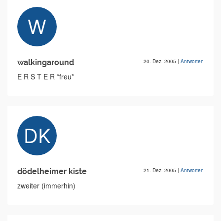
walkingaround
20. Dez. 2005
|
Antworten
E R S T E R *freu*
dödelheimer kiste
21. Dez. 2005
|
Antworten
zweiter (immerhin)