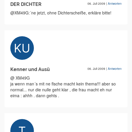
DER DICHTER
06. Juli 2009
|
Antworten
@XM49G:´ne jetzt, ohne Dichterscheiße, erkläre bitte!
Kenner und Ausü
06. Juli 2009
|
Antworten
@ XM49G
ja wenn man´s mit ne flsche macht kein thema!!! aber so
normal... nur die nulle geht klar , die frau macht eh nur
eima : ahhh . dann gehts .