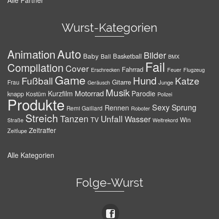
Alle Partner
Wurst-Kategorien
Auto
Animation
Bilder
Baby
Basketball
Ball
BMX
Fail
Compilation
Cover
Fahrrad
Erschrecken
Feuer
Flugzeug
Game
Hund
Fußball
Katze
Gitarre
Frau
Junge
Geräusch
Musik
Motorrad
Kurzfilm
Parodie
knapp
Kostüm
Polizei
Produkte
Sexy
Sprung
Rennen
Remi Gaillard
Roboter
Streich
Tanzen
Unfall
Wasser
TV
Win
Weltrekord
Straße
Zeitraffer
Zeitlupe
Alle Kategorien
Folge-Wurst