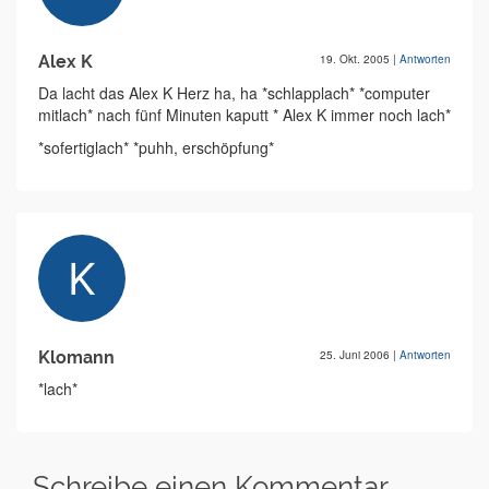
Alex K
19. Okt. 2005
|
Antworten
Da lacht das Alex K Herz ha, ha *schlapplach* *computer
mitlach* nach fünf Minuten kaputt * Alex K immer noch lach*
*sofertiglach* *puhh, erschöpfung*
Klomann
25. Juni 2006
|
Antworten
*lach*
Schreibe einen Kommentar