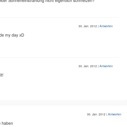
ter Sonneneinstrahlung nicht eigentlich schmelzen?
30. Jan. 2012
|
Antworten
de my day xD
30. Jan. 2012
|
Antworten
lt!
30. Jan. 2012
|
Antworten
u haben