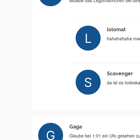
Müsste das Legomännchen bei direk
lolomat
hahahahaha ma
Scavenger
da ist es todeska
Gaga
Glaube bei 1:01 ein Ufo gesehen z