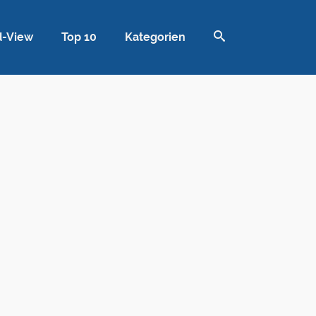
d-View
Top 10
Kategorien