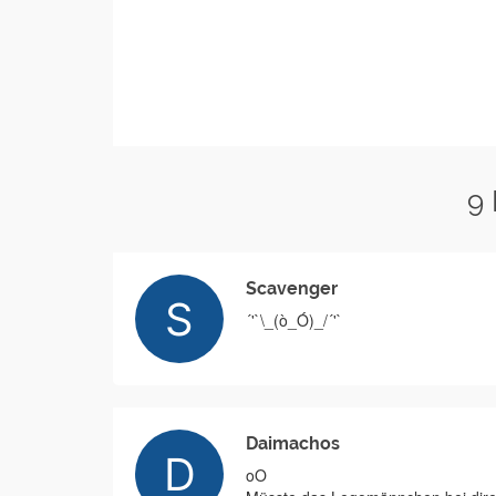
9
Scavenger
´'`\_(ò_Ó)_/´'`
Daimachos
oO