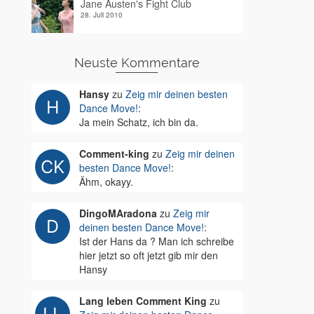
Jane Austen's Fight Club
28. Juli 2010
Neuste Kommentare
Hansy
zu
Zeig mir deinen besten
Dance Move!
:
Ja mein Schatz, ich bin da.
Comment-king
zu
Zeig mir deinen
besten Dance Move!
:
Ähm, okayy.
DingoMAradona
zu
Zeig mir
deinen besten Dance Move!
:
Ist der Hans da ? Man ich schreibe
hier jetzt so oft jetzt gib mir den
Hansy
Lang leben Comment King
zu