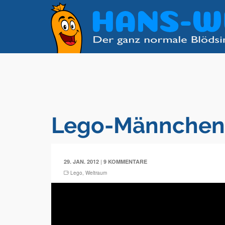
Lego-Männchen
|
29. JAN. 2012
9 KOMMENTARE
Lego
,
Weltraum