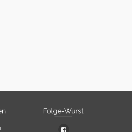
en
Folge-Wurst
l