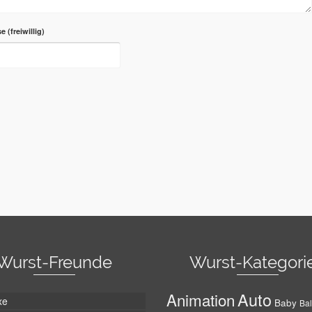
se
Wurst-Freunde
Wurst-Kategori
Auto
Animation
xe
Baby
Bal