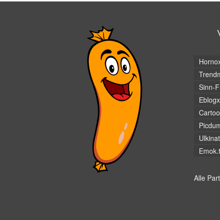
Horno
Trendm
Sinn-F
Eblogx
Cartoo
Picdu
Ulkina
Emok.
Alle Par