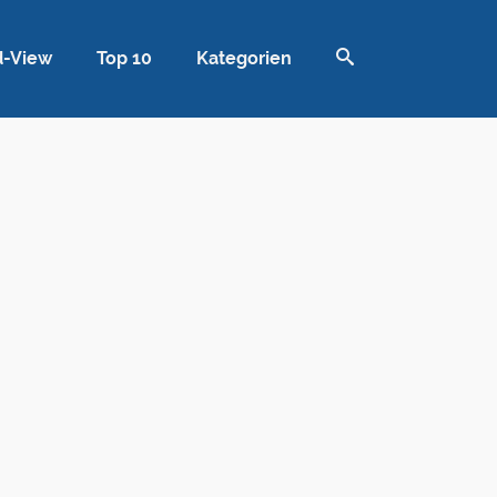
d-View
Top 10
Kategorien