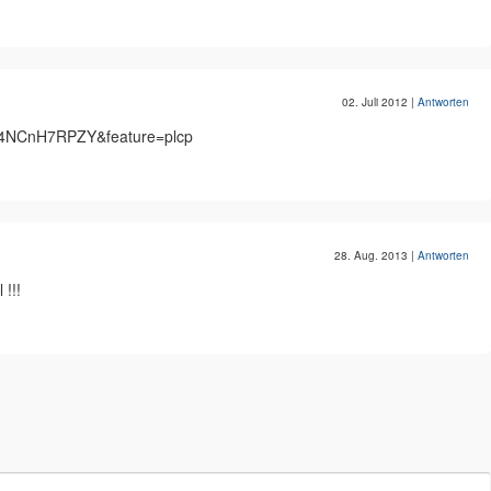
02. Juli 2012
|
Antworten
=a4NCnH7RPZY&feature=plcp
28. Aug. 2013
|
Antworten
 !!!