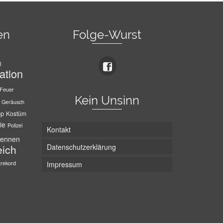
en
Folge-Wurst
l
ation
Feuer
Kein Unsinn
Geräusch
pp
Kostüm
ie
Polizei
Kontakt
ennen
Datenschutzerklärung
eich
trekord
Impressum