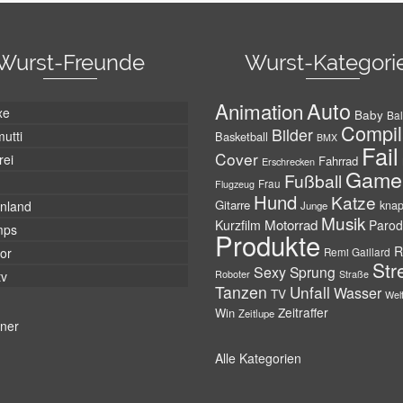
Wurst-Freunde
Wurst-Kategori
Auto
Animation
xe
Baby
Bal
Compil
Bilder
utti
Basketball
BMX
Fail
Cover
rei
Fahrrad
Erschrecken
Game
Fußball
Frau
Flugzeug
Hund
Katze
Gitarre
nland
kna
Junge
Musik
Motorrad
Kurzfilm
Parod
mps
Produkte
R
tor
Remi Gaillard
Str
Sexy
Sprung
Roboter
tv
Straße
Tanzen
Unfall
Wasser
TV
Wel
Zeitraffer
Win
Zeitlupe
tner
Alle Kategorien