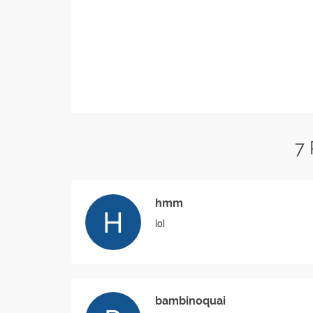
7
hmm
lol
bambinoquai