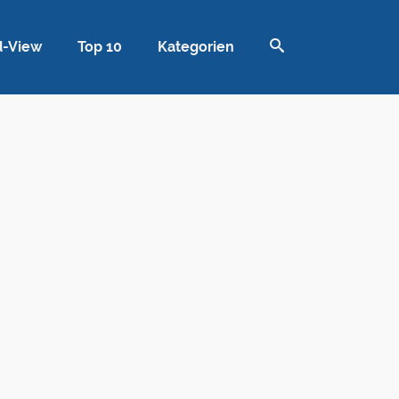
d-View
Top 10
Kategorien