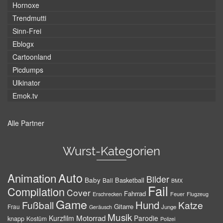
Hornoxe
Trendmutti
Sinn-Frei
Eblogx
Cartoonland
Picdumps
Ulkinator
Emok.tv
Alle Partner
Wurst-Kategorien
Auto
Animation
Bilder
Baby
Basketball
Ball
BMX
Fail
Compilation
Cover
Fahrrad
Erschrecken
Feuer
Flugzeug
Game
Hund
Fußball
Katze
Gitarre
Frau
Junge
Geräusch
Musik
Motorrad
Kurzfilm
Parodie
knapp
Kostüm
Polizei