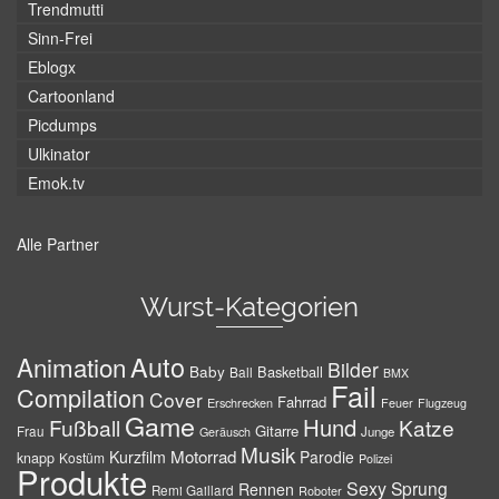
Trendmutti
Sinn-Frei
Eblogx
Cartoonland
Picdumps
Ulkinator
Emok.tv
Alle Partner
Wurst-Kategorien
Auto
Animation
Bilder
Baby
Basketball
Ball
BMX
Fail
Compilation
Cover
Fahrrad
Erschrecken
Feuer
Flugzeug
Game
Hund
Fußball
Katze
Gitarre
Frau
Junge
Geräusch
Musik
Motorrad
Kurzfilm
Parodie
knapp
Kostüm
Polizei
Produkte
Sexy
Sprung
Rennen
Remi Gaillard
Roboter