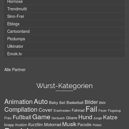
Hornoxe
Trendmutti
Sinn-Frei
Eblogx
Cartoonland
Picdumps
Ulkinator
Emok.tv
Alle Partner
Wurst-Kategorien
Auto
Animation
Bilder
Baby
Basketball
Ball
BMX
Fail
Compilation
Cover
Fahrrad
Erschrecken
Feuer
Flugzeug
Game
Hund
Fußball
Katze
Gitarre
Frau
Junge
Geräusch
Musik
Motorrad
Kurzfilm
Parodie
knapp
Kostüm
Polizei