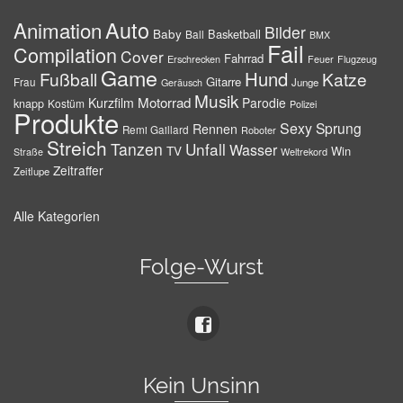
Auto
Animation
Bilder
Baby
Basketball
Ball
BMX
Fail
Compilation
Cover
Fahrrad
Erschrecken
Feuer
Flugzeug
Game
Hund
Fußball
Katze
Gitarre
Frau
Junge
Geräusch
Musik
Motorrad
Kurzfilm
Parodie
knapp
Kostüm
Polizei
Produkte
Sexy
Sprung
Rennen
Remi Gaillard
Roboter
Streich
Tanzen
Unfall
Wasser
TV
Win
Weltrekord
Straße
Zeitraffer
Zeitlupe
Alle Kategorien
Folge-Wurst
Kein Unsinn