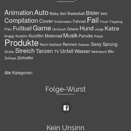
Auto
Animation
Bilder
Baby
Basketball
Ball
BMX
Fail
Compilation
Cover
Fahrrad
Erschrecken
Feuer
Flugzeug
Game
Hund
Fußball
Katze
Gitarre
Frau
Junge
Geräusch
Musik
Motorrad
Kurzfilm
Parodie
knapp
Kostüm
Polizei
Produkte
Sexy
Sprung
Rennen
Remi Gaillard
Roboter
Streich
Tanzen
Unfall
Wasser
TV
Win
Weltrekord
Straße
Zeitraffer
Zeitlupe
Alle Kategorien
Folge-Wurst
Kein Unsinn