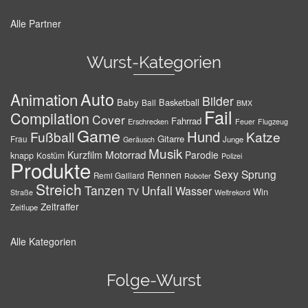
Alle Partner
Wurst-Kategorien
Auto
Animation
Bilder
Baby
Basketball
Ball
BMX
Fail
Compilation
Cover
Fahrrad
Erschrecken
Feuer
Flugzeug
Game
Hund
Fußball
Katze
Gitarre
Frau
Junge
Geräusch
Musik
Motorrad
Kurzfilm
Parodie
knapp
Kostüm
Polizei
Produkte
Sexy
Sprung
Rennen
Remi Gaillard
Roboter
Streich
Tanzen
Unfall
Wasser
TV
Win
Weltrekord
Straße
Zeitraffer
Zeitlupe
Alle Kategorien
Folge-Wurst