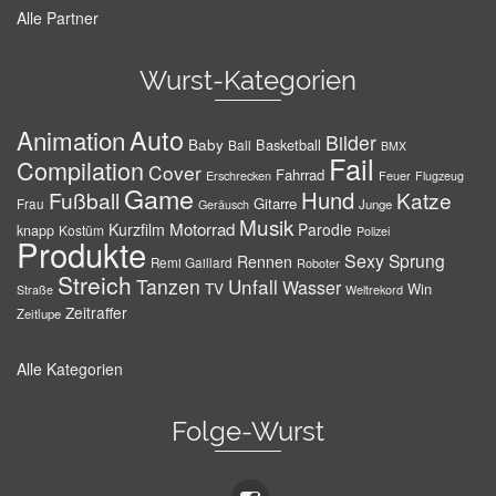
Alle Partner
Wurst-Kategorien
Auto
Animation
Bilder
Baby
Basketball
Ball
BMX
Fail
Compilation
Cover
Fahrrad
Erschrecken
Feuer
Flugzeug
Game
Hund
Fußball
Katze
Gitarre
Frau
Junge
Geräusch
Musik
Motorrad
Kurzfilm
Parodie
knapp
Kostüm
Polizei
Produkte
Sexy
Sprung
Rennen
Remi Gaillard
Roboter
Streich
Tanzen
Unfall
Wasser
TV
Win
Weltrekord
Straße
Zeitraffer
Zeitlupe
Alle Kategorien
Folge-Wurst