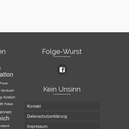
en
Folge-Wurst
l
ation
Feuer
Kein Unsinn
Geräusch
pp
Kostüm
ie
Polizei
Kontakt
ennen
Datenschutzerklärung
eich
trekord
Impressum