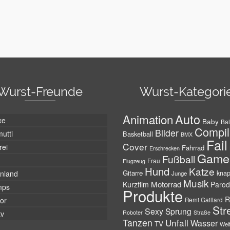
Wurst-Freunde
Wurst-Kategori
Auto
Animation
xe
Baby
Bal
Compil
Bilder
utti
Basketball
BMX
Fail
Cover
rei
Fahrrad
Erschrecken
Game
Fußball
Frau
Flugzeug
Hund
Katze
Gitarre
nland
kna
Junge
Musik
Motorrad
Kurzfilm
Parod
mps
Produkte
R
tor
Remi Gaillard
Str
Sexy
Sprung
Roboter
tv
Straße
Tanzen
Unfall
Wasser
TV
Wel