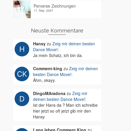
Perverse Zeichnungen
17. Sep. 2007
Neuste Kommentare
Hansy
zu
Zeig mir deinen besten
Dance Move!
:
Ja mein Schatz, ich bin da.
Comment-king
zu
Zeig mir deinen
besten Dance Move!
:
Ähm, okayy.
DingoMAradona
zu
Zeig mir
deinen besten Dance Move!
:
Ist der Hans da ? Man ich schreibe
hier jetzt so oft jetzt gib mir den
Hansy
Lang leben Comment King
zu