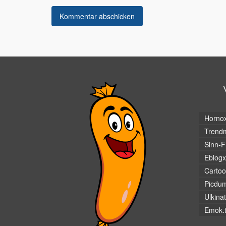
Horno
Trendm
Sinn-F
Eblogx
Cartoo
Picdu
Ulkina
Emok.