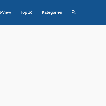
d-View
Top 10
Kategorien