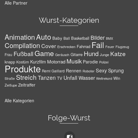
Alle Partner
Wurst-Kategorien
Auto
Animation
Bilder
Baby
Basketball
Ball
BMX
Fail
Compilation
Cover
Fahrrad
Erschrecken
Feuer
Flugzeug
Game
Hund
Fußball
Katze
Gitarre
Frau
Junge
Geräusch
Musik
Motorrad
Kurzfilm
Parodie
knapp
Kostüm
Polizei
Produkte
Sexy
Sprung
Rennen
Remi Gaillard
Roboter
Streich
Tanzen
Unfall
Wasser
TV
Win
Weltrekord
Straße
Zeitraffer
Zeitlupe
Alle Kategorien
Folge-Wurst