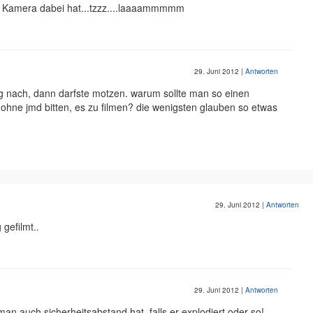
ne Kamera dabei hat...tzzz....laaaammmmm
29. Juni 2012
|
Antworten
 nach, dann darfste motzen. warum sollte man so einen
hne jmd bitten, es zu filmen? die wenigsten glauben so etwas
29. Juni 2012
|
Antworten
gefilmt..
29. Juni 2012
|
Antworten
man auch sicherheitsabstand hat, falls er explodiert oder so!