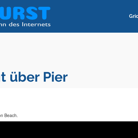
Gri
t über Pier
on Beach.