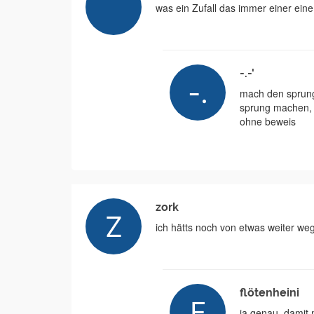
was ein Zufall das immer einer ei
-.-'
mach den sprung
sprung machen, o
ohne beweis
zork
ich hätts noch von etwas weiter weg 
flötenheini
ja genau, damit 