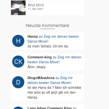
Knut 2010
11. Apr. 2007
Neuste Kommentare
Hansy
zu
Zeig mir deinen besten
Dance Move!
:
Ja mein Schatz, ich bin da.
Comment-king
zu
Zeig mir deinen
besten Dance Move!
:
Ähm, okayy.
DingoMAradona
zu
Zeig mir
deinen besten Dance Move!
:
Ist der Hans da ? Man ich schreibe
hier jetzt so oft jetzt gib mir den
Hansy
Lang leben Comment King
zu