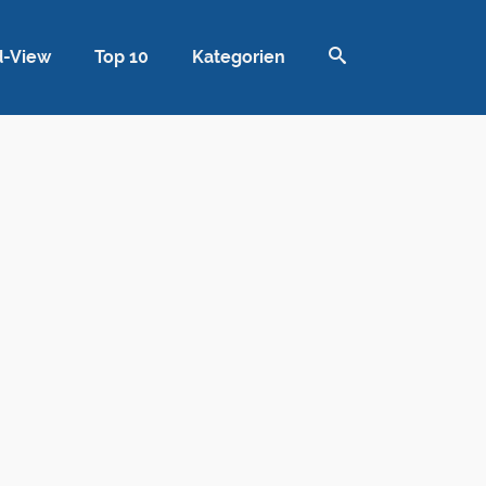
d-View
Top 10
Kategorien