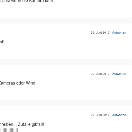
dig ist wenn die Kamera läuft
29. Juni 2012
|
Antworten
bt!
29. Juni 2012
|
Antworten
e Kameras oder Wind
29. Juni 2012
|
Antworten
reiben... Zufälle gibts!!!
!!!!!!!!!!