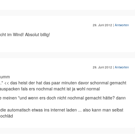
29. Juni 2012
|
Antworten
cht im Wind! Absolut billig!
29. Juni 2012
|
Antworten
 dumm
e ..." << das heist der hat das paar minuten davor schonmal gemacht
 auspacken fals ers nochmal macht ist ja wohl normal
einen "und wenn ers doch nicht nochmal gemacht hätte? dann
 die automatisch etwas ins internet laden ... also kann man selbst
hochläd