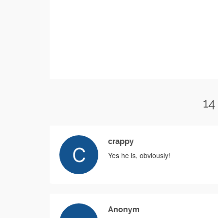
14
crappy
Yes he is, obviously!
Anonym