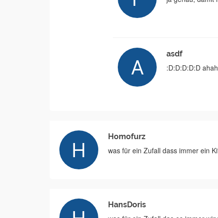
asdf
:D:D:D:D:D aha
Homofurz
was für ein Zufall dass immer ein 
HansDoris