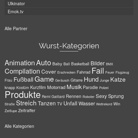
Ulkinator
Emok.tv
Alle Partner
Wurst-Kategorien
Auto
Animation
Bilder
Baby
Basketball
Ball
BMX
Fail
Compilation
Cover
Fahrrad
Erschrecken
Feuer
Flugzeug
Game
Hund
Fußball
Katze
Gitarre
Frau
Junge
Geräusch
Musik
Motorrad
Kurzfilm
Parodie
knapp
Kostüm
Polizei
Produkte
Sexy
Sprung
Rennen
Remi Gaillard
Roboter
Streich
Tanzen
Unfall
Wasser
TV
Win
Weltrekord
Straße
Zeitraffer
Zeitlupe
Alle Kategorien