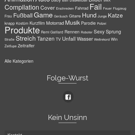
BMX
Fail
Compilation
Cover
Fahrrad
Erschrecken
Feuer
Flugzeug
Game
Hund
Fußball
Katze
Gitarre
Frau
Junge
Geräusch
Musik
Motorrad
Kurzfilm
Parodie
knapp
Kostüm
Polizei
Produkte
Sexy
Sprung
Rennen
Remi Gaillard
Roboter
Streich
Tanzen
Unfall
Wasser
TV
Win
Weltrekord
Straße
Zeitraffer
Zeitlupe
Alle Kategorien
Folge-Wurst
Kein Unsinn