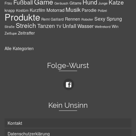
Game
Hund
Fußball
Katze
Gitarre
Frau
Junge
Geräusch
Musik
Motorrad
Kurzfilm
Parodie
knapp
Kostüm
Polizei
Produkte
Sexy
Sprung
Rennen
Remi Gaillard
Roboter
Streich
Tanzen
Unfall
Wasser
TV
Win
Weltrekord
Straße
Zeitraffer
Zeitlupe
Alle Kategorien
Folge-Wurst
Kein Unsinn
Kontakt
Datenschutzerklärung