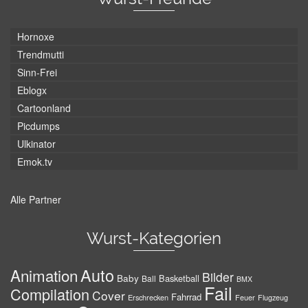
Hornoxe
Trendmutti
Sinn-Frei
Eblogx
Cartoonland
Picdumps
Ulkinator
Emok.tv
Alle Partner
Wurst-Kategorien
Auto
Animation
Bilder
Baby
Basketball
Ball
BMX
Fail
Compilation
Cover
Fahrrad
Erschrecken
Feuer
Flugzeug