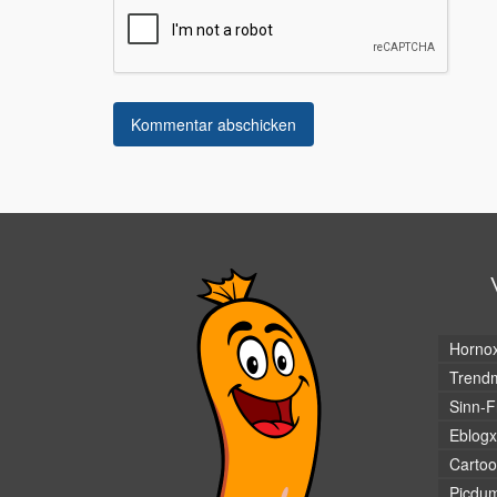
Horno
Trendm
Sinn-F
Eblogx
Cartoo
Picdu