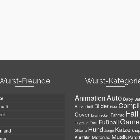
Wurst-Freunde
Wurst-Kategori
Auto
Animation
xe
Baby
Bal
Compil
Bilder
utti
Basketball
BMX
Fail
Cover
rei
Fahrrad
Erschrecken
Game
Fußball
Frau
Flugzeug
Hund
Katze
Gitarre
nland
kna
Junge
Musik
Motorrad
Kurzfilm
Parod
mps