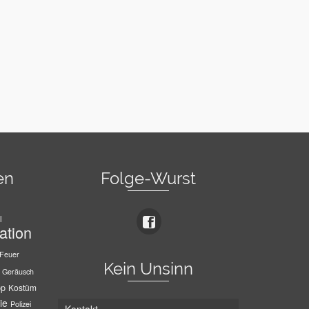
en
Folge-Wurst
l
ation
Feuer
Kein Unsinn
Geräusch
pp
Kostüm
ie
Polizei