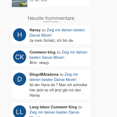
22. Jan. 2009
Neuste Kommentare
Hansy
zu
Zeig mir deinen besten
Dance Move!
:
Ja mein Schatz, ich bin da.
Comment-king
zu
Zeig mir deinen
besten Dance Move!
:
Ähm, okayy.
DingoMAradona
zu
Zeig mir
deinen besten Dance Move!
:
Ist der Hans da ? Man ich schreibe
hier jetzt so oft jetzt gib mir den
Hansy
Lang leben Comment King
zu
Zeig mir deinen besten Dance