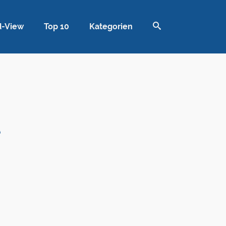
d-View
Top 10
Kategorien
l