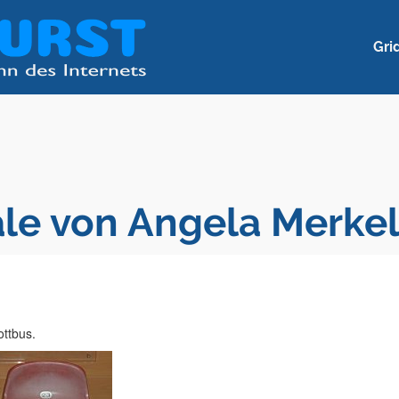
Gri
ale von Angela Merke
ottbus.