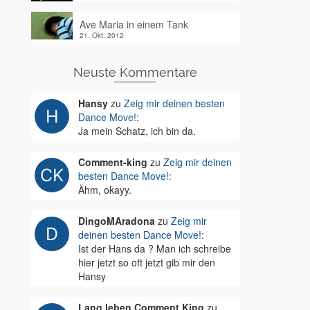
Ave Maria in einem Tank
21. Okt. 2012
Neuste Kommentare
Hansy
zu
Zeig mir deinen besten
Dance Move!
:
Ja mein Schatz, ich bin da.
Comment-king
zu
Zeig mir deinen
besten Dance Move!
:
Ähm, okayy.
DingoMAradona
zu
Zeig mir
deinen besten Dance Move!
:
Ist der Hans da ? Man ich schreibe
hier jetzt so oft jetzt gib mir den
Hansy
Lang leben Comment King
zu