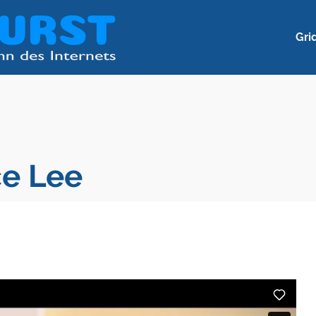
Gri
ce Lee