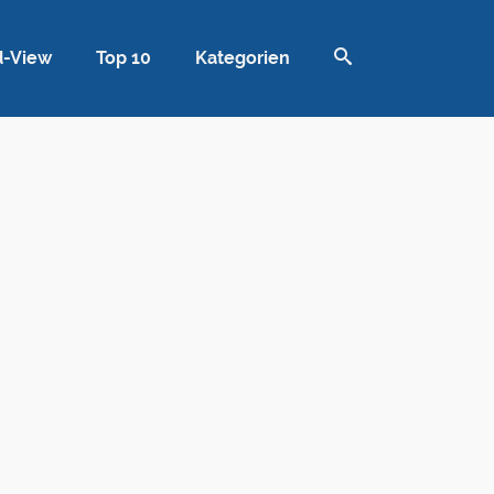
d-View
Top 10
Kategorien