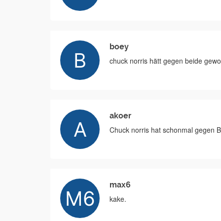
boey
chuck norris hätt gegen beide gew
akoer
Chuck norris hat schonmal gegen 
max6
kake.