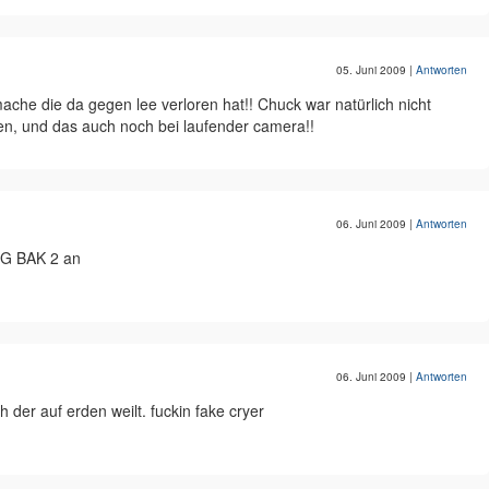
05. Juni 2009
|
Antworten
ache die da gegen lee verloren hat!! Chuck war natürlich nicht
ren, und das auch noch bei laufender camera!!
06. Juni 2009
|
Antworten
G BAK 2 an
06. Juni 2009
|
Antworten
der auf erden weilt. fuckin fake cryer