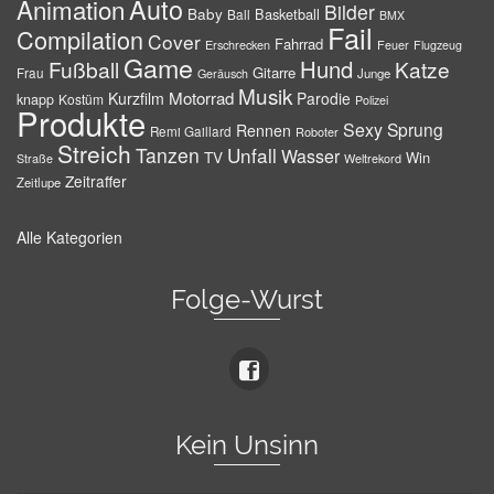
Auto
Animation
Bilder
Baby
Basketball
Ball
BMX
Fail
Compilation
Cover
Fahrrad
Erschrecken
Feuer
Flugzeug
Game
Hund
Fußball
Katze
Gitarre
Frau
Junge
Geräusch
Musik
Motorrad
Kurzfilm
Parodie
knapp
Kostüm
Polizei
Produkte
Sexy
Sprung
Rennen
Remi Gaillard
Roboter
Streich
Tanzen
Unfall
Wasser
TV
Win
Weltrekord
Straße
Zeitraffer
Zeitlupe
Alle Kategorien
Folge-Wurst
Kein Unsinn