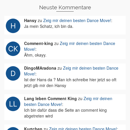
Neuste Kommentare
Hansy
zu
Zeig mir deinen besten Dance Move!
:
Ja mein Schatz, ich bin da.
Comment-king
zu
Zeig mir deinen besten Dance
Move!
:
Ähm, okayy.
DingoMAradona
zu
Zeig mir deinen besten Dance
Move!
:
Ist der Hans da ? Man ich schreibe hier jetzt so oft
jetzt gib mir den Hansy
Lang leben Comment King
zu
Zeig mir deinen
besten Dance Move!
:
Ich bin dafür dass die Seite an comment king
abgetreten wird
Kurtchen
zu
Zeig mir deinen besten Dance Move!
: