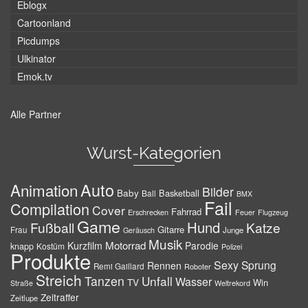
Eblogx
Cartoonland
Picdumps
Ulkinator
Emok.tv
Alle Partner
Wurst-Kategorien
Auto
Animation
Bilder
Baby
Basketball
Ball
BMX
Fail
Compilation
Cover
Fahrrad
Erschrecken
Feuer
Flugzeug
Game
Hund
Fußball
Katze
Gitarre
Frau
Junge
Geräusch
Musik
Motorrad
Kurzfilm
Parodie
knapp
Kostüm
Polizei
Produkte
Sexy
Sprung
Rennen
Remi Gaillard
Roboter
Streich
Tanzen
Unfall
Wasser
TV
Win
Weltrekord
Straße
Zeitraffer
Zeitlupe