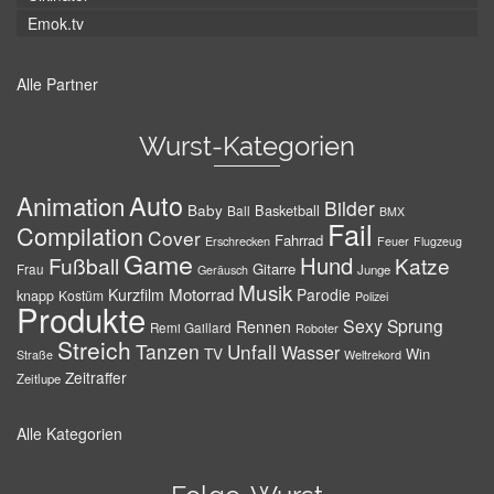
Emok.tv
Alle Partner
Wurst-Kategorien
Auto
Animation
Bilder
Baby
Basketball
Ball
BMX
Fail
Compilation
Cover
Fahrrad
Erschrecken
Feuer
Flugzeug
Game
Hund
Fußball
Katze
Gitarre
Frau
Junge
Geräusch
Musik
Motorrad
Kurzfilm
Parodie
knapp
Kostüm
Polizei
Produkte
Sexy
Sprung
Rennen
Remi Gaillard
Roboter
Streich
Tanzen
Unfall
Wasser
TV
Win
Weltrekord
Straße
Zeitraffer
Zeitlupe
Alle Kategorien